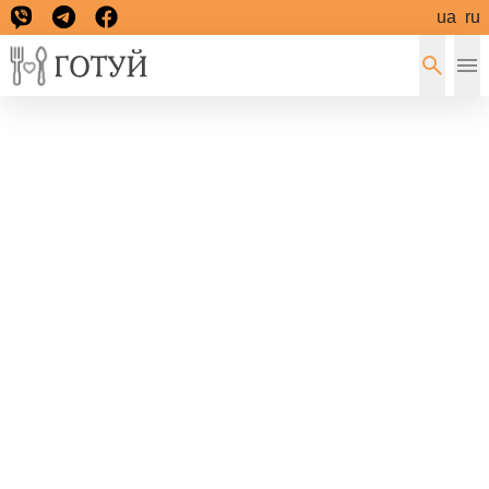
ua
ru