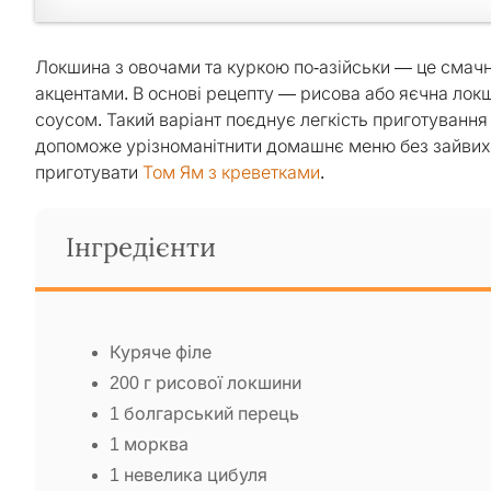
Локшина з овочами та куркою по-азійськи — це смачн
акцентами. В основі рецепту — рисова або яєчна локши
соусом. Такий варіант поєднує легкість приготування
допоможе урізноманітнити домашнє меню без зайвих 
приготувати
Том Ям з креветками
.
Інгредієнти
Куряче філе
200 г рисової локшини
1 болгарський перець
1 морква
1 невелика цибуля