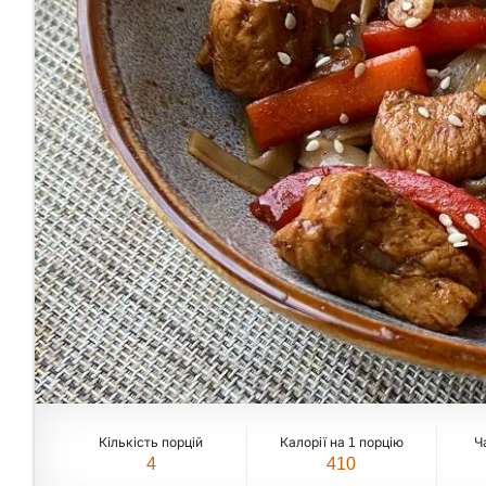
Кількість порцій
Калорії на 1 порцію
Ч
4
410