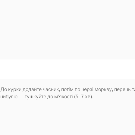
До курки додайте часник, потім по черзі моркву, перець т
цибулю — тушкуйте до м’якості (5–7 хв).