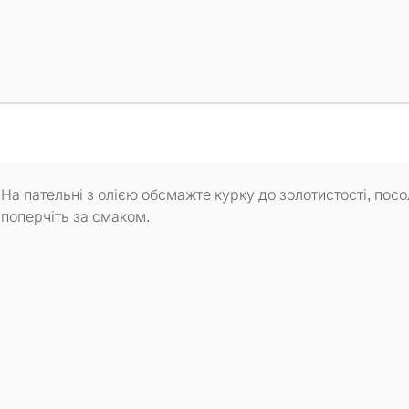
На пательні з олією обсмажте курку до золотистості, посол
поперчіть за смаком.