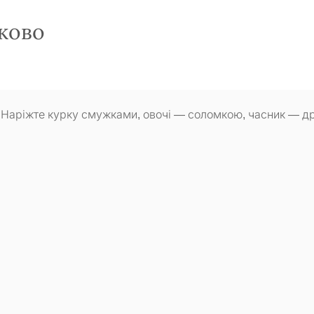
ково
Наріжте курку смужками, овочі — соломкою, часник — др