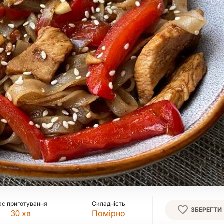
ас приготування
Складність
ЗБЕРЕГТИ
30
хв
Помірно