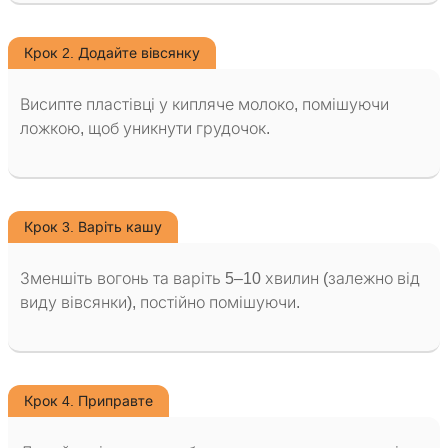
Крок 2. Додайте вівсянку
Висипте пластівці у кипляче молоко, помішуючи
ложкою, щоб уникнути грудочок.
Крок 3. Варіть кашу
Зменшіть вогонь та варіть 5–10 хвилин (залежно від
виду вівсянки), постійно помішуючи.
Крок 4. Приправте