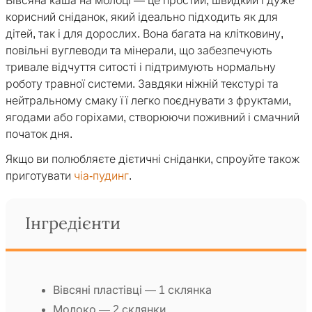
Вівсяна каша на молоці — це простий, швидкий і дуже
корисний сніданок, який ідеально підходить як для
дітей, так і для дорослих. Вона багата на клітковину,
повільні вуглеводи та мінерали, що забезпечують
тривале відчуття ситості і підтримують нормальну
роботу травної системи. Завдяки ніжній текстурі та
нейтральному смаку її легко поєднувати з фруктами,
ягодами або горіхами, створюючи поживний і смачний
початок дня.
Якщо ви полюбляєте дієтичні сніданки, спроуйте також
приготувати
чіа-пудинг
.
Інгредієнти
Вівсяні пластівці — 1 склянка
Молоко — 2 склянки