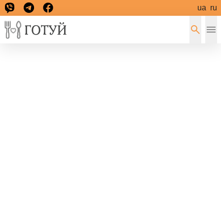
ua
ru