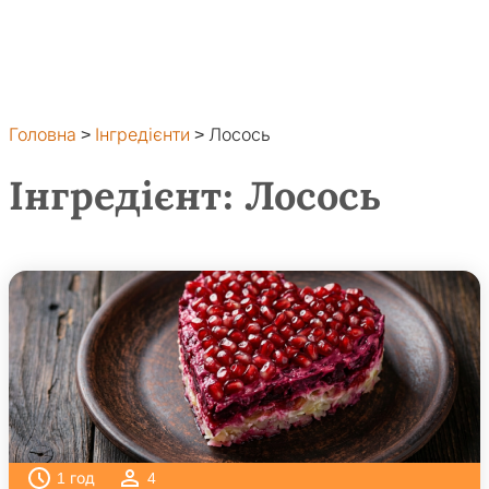
Головна
>
Інгредієнти
>
Лосось
Інгредієнт:
Лосось
1
год
4