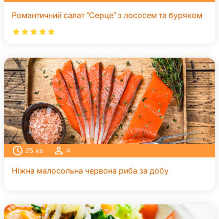
Романтичний салат “Серце” з лососем та буряком
25
хв
4
Ніжна малосольна червона риба за добу