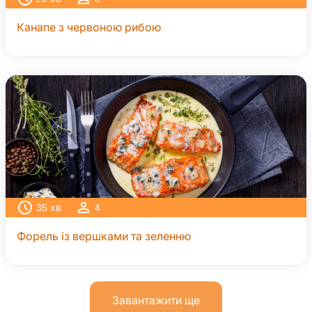
Канапе з червоною рибою
35
хв
4
Форель із вершками та зеленню
Завантажити ще