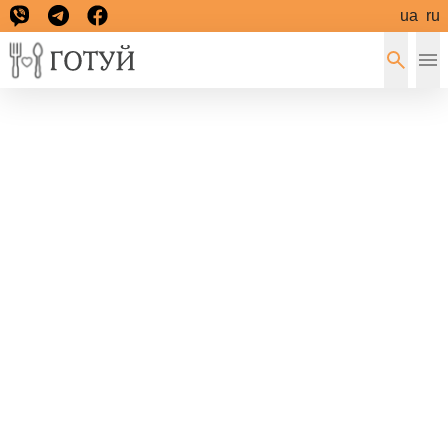
ua
ru