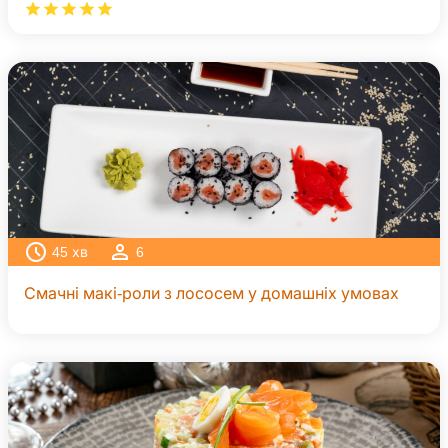
45
хв
6
Смачні макі-роли з лососем у домашніх умовах