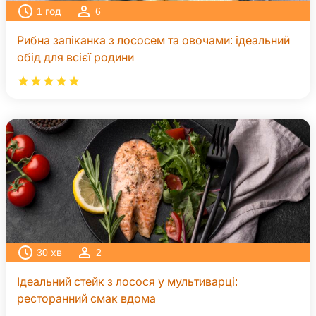
1
год
6
Рибна запіканка з лососем та овочами: ідеальний
обід для всієї родини
30
хв
2
Ідеальний стейк з лосося у мультиварці:
ресторанний смак вдома