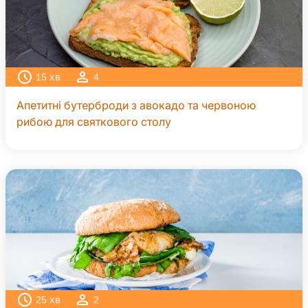
15
хв
4
Апетитні бутерброди з авокадо та червоною
рибою для святкового столу
25
хв
2