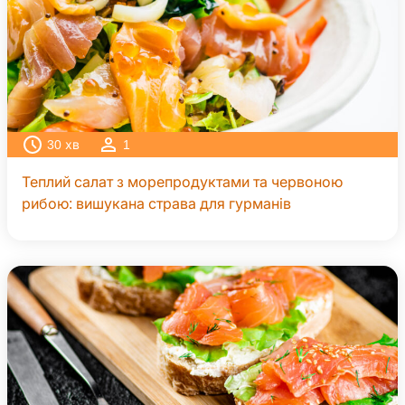
30
хв
1
Теплий салат з морепродуктами та червоною
рибою: вишукана страва для гурманів