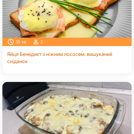
35
хв
2
Яйця Бенедикт з ніжним лососем: вишуканий
сніданок