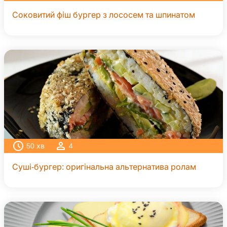
Соковитий фіш бургер з лососем та шпинатом
50
хв
4
Суші-бургер: оригінальна альтернатива ролам