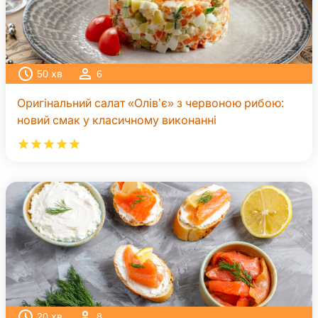
50
хв
6
Оригінальний салат «Олів’є» з червоною рибою:
новий смак у класичному виконанні
20
хв
8