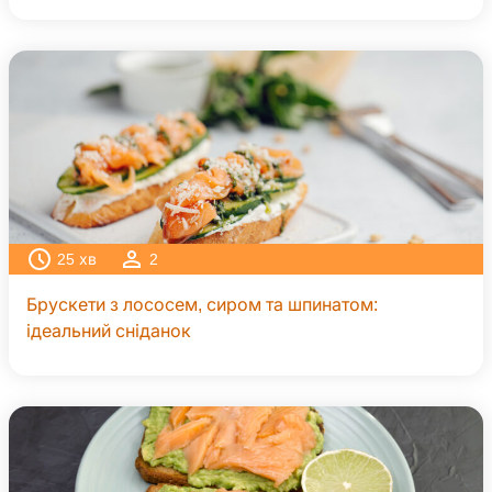
25
хв
2
Брускети з лососем, сиром та шпинатом:
ідеальний сніданок