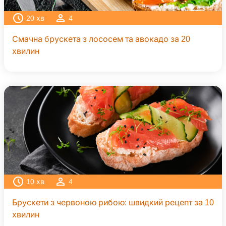
20
хв
4
Смачна брускета з лососем та авокадо за 20
хвилин
10
хв
4
Брускети з червоною рибою: швидкий рецепт за 10
хвилин