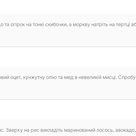
 та огірок на тонкі скибочки, а моркву натріть на тертці а
вий оцет, кунжутну олію та мед в невеликій мисці. Спробу
ис. Зверху на рис викладіть маринований лосось, авокадо,