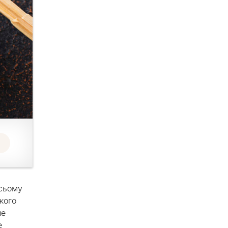
всьому
іжого
не
е