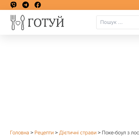
Головна
>
Рецепти
>
Дієтичні страви
>
Поке-боул з ло