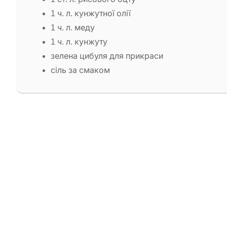
1 ч. л. кунжутної олії
1 ч. л. меду
1 ч. л. кунжуту
зелена цибуля для прикраси
сіль за смаком