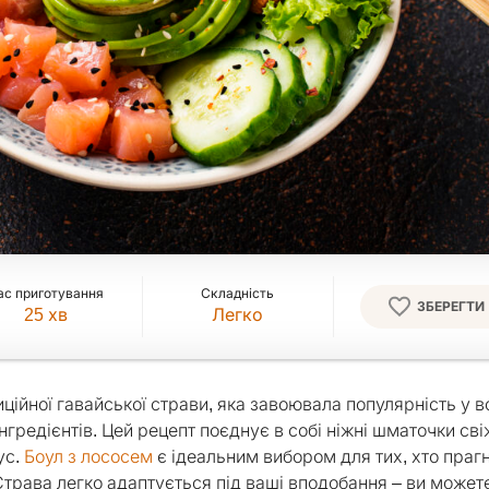
ас приготування
Складність
ЗБЕРЕГТИ
25
хв
Легко
иційної гавайської страви, яка завоювала популярність у 
 інгредієнтів. Цей рецепт поєднує в собі ніжні шматочки св
ус.
Боул з лососем
є ідеальним вибором для тих, хто праг
трава легко адаптується під ваші вподобання – ви может