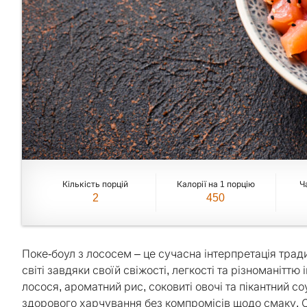
Кількість порцій
Калорії на 1 порцію
Ч
2
450
Поке-боул з лососем – це сучасна інтерпретація трад
світі завдяки своїй свіжості, легкості та різноманіттю
лосося, ароматний рис, соковиті овочі та пікантний со
здорового харчування без компромісів щодо смаку. С