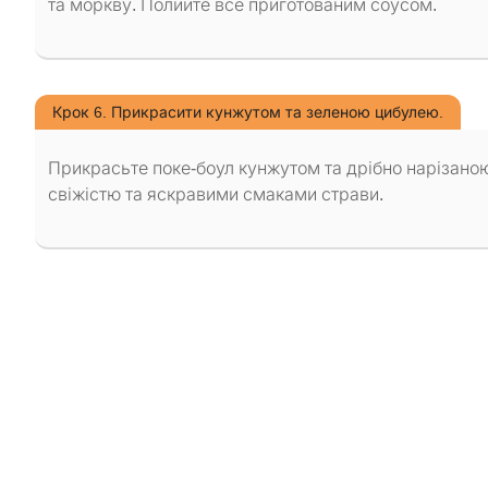
та моркву. Полийте все приготованим соусом.
Крок 6. Прикрасити кунжутом та зеленою цибулею.
Прикрасьте поке-боул кунжутом та дрібно нарізан
свіжістю та яскравими смаками страви.