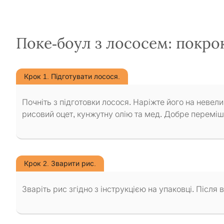
Поке-боул з лососем: покро
Крок 1. Підготувати лосося.
Почніть з підготовки лосося. Наріжте його на невели
рисовий оцет, кунжутну олію та мед. Добре переміш
Крок 2. Зварити рис.
Зваріть рис згідно з інструкцією на упаковці. Після