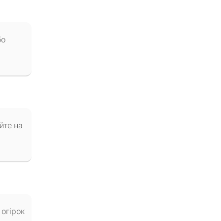
бо
йте на
 огірок