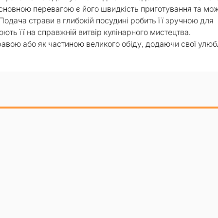
 Основною перевагою є його швидкість приготування та мо
одача страви в глибокій посудині робить її зручною для
ють її на справжній витвір кулінарного мистецтва.
авою або як частиною великого обіду, додаючи свої улюб