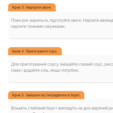
Крок 3. Нарізати овочі.
Поки рис вариться, підготуйте овочі. Наріжте авокадо
наріжте тонкими смужками.
Крок 4. Приготувати соус.
Для приготування соусу змішайте соєвий соус, рисо
смак і додайте сіль, якщо потрібно.
Крок 5. Змішати всі інгредієнти в боулі.
Візьміть глибокий боул і викладіть на дно варений р