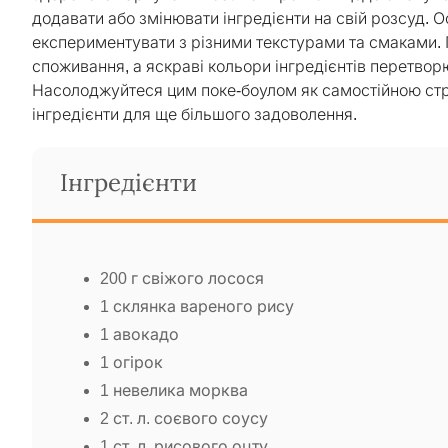
додавати або змінювати інгредієнти на свій розсуд.
експериментувати з різними текстурами та смаками. П
споживання, а яскраві кольори інгредієнтів перетворю
Насолоджуйтеся цим поке-боулом як самостійною стр
інгредієнти для ще більшого задоволення.
Інгредієнти
200 г свіжого лосося
1 склянка вареного рису
1 авокадо
1 огірок
1 невелика морква
2 ст. л. соєвого соусу
1 ст. л. рисового оцту