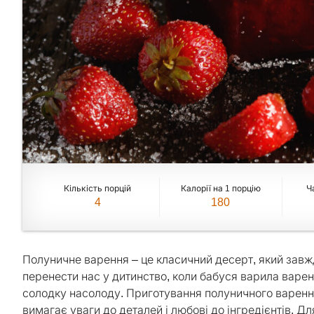
Кількість порцій
Калорії на 1 порцію
Ч
4
180
Полуничне варення – це класичний десерт, який завжди 
перенести нас у дитинство, коли бабуся варила варен
солодку насолоду. Приготування полуничного варення
вимагає уваги до деталей і любові до інгредієнтів. 