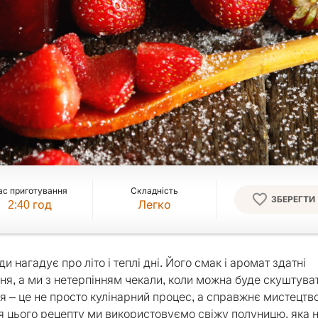
ас приготування
Складність
ЗБЕРЕГТИ
2:40
год
Легко
нагадує про літо і теплі дні. Його смак і аромат здатні
ня, а ми з нетерпінням чекали, коли можна буде скуштува
 – це не просто кулінарний процес, а справжнє мистецтво
Для цього рецепту ми використовуємо свіжу полуницю, яка 