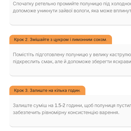
Спочатку ретельно промийте полуницю під холодною
допоможе уникнути зайвої вологи, яка може вплинут
Крок 2. Змішайте з цукром і лимонним соком.
Помістіть підготовлену полуницю у велику каструлю,
підкреслить смак, але й допоможе зберегти яскрави
Крок 3. Залиште на кілька годин.
Залиште суміш на 1.5-2 години, щоб полуниця пустил
забезпечить рівномірну консистенцію варення.