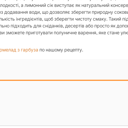
одкості, а лимонний сік виступає як натуральний консерв
 без додавання води, що дозволяє зберегти природну соков
ькість інгредієнтів, щоб зберегти чистоту смаку. Такий пі
льно підходить для сніданків, десертів або просто як доп
ви зможете приготувати полуничне варення, яке стане у
рмелад з гарбуза
по нашому рецепту.