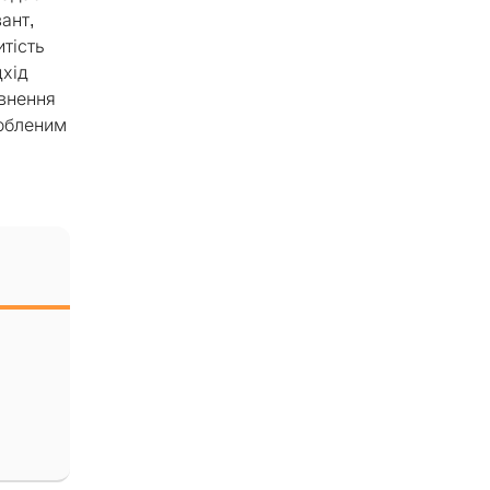
ант,
итість
дхід
овнення
любленим