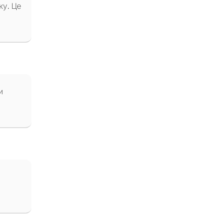
ку. Це
и
й