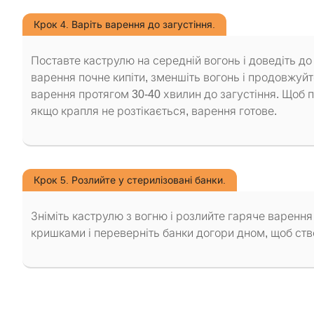
Крок 4. Варіть варення до загустіння.
Поставте каструлю на середній вогонь і доведіть до
варення почне кипіти, зменшіть вогонь і продовжуйт
варення протягом 30-40 хвилин до загустіння. Щоб п
якщо крапля не розтікається, варення готове.
Крок 5. Розлийте у стерилізовані банки.
Зніміть каструлю з вогню і розлийте гаряче варення
кришками і переверніть банки догори дном, щоб ст