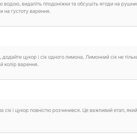
 водою, видаліть плодоніжки та обсушіть ягоди на рушни
и на густоту варення.
 додайте цукор і сік одного лимона. Лимонний сік не тільк
й колір варення.
а сік і цукор повністю розчинився. Це важливий етап, яки