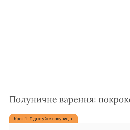
Полуничне варення: покрок
Крок 1. Підготуйте полуницю.