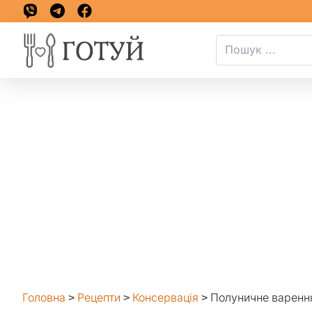
Головна
>
Рецепти
>
Консервація
>
Полуничне варенн