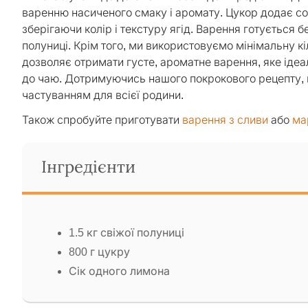
варенню насиченого смаку і аромату. Цукор додає сол
зберігаючи колір і текстуру ягід. Варення готується
полуниці. Крім того, ми використовуємо мінімальну кіл
дозволяє отримати густе, ароматне варення, яке ідеа
до чаю. Дотримуючись нашого покрокового рецепту, 
частуванням для всієї родини.
Також спробуйте приготувати
варення з сливи
або
ма
Інгредієнти
1.5 кг свіжої полуниці
800 г цукру
Сік одного лимона