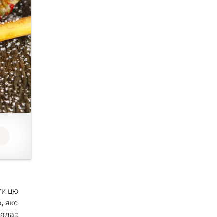
ти цю
, яке
надає