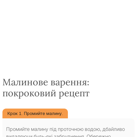
Малинове варення:
покроковий рецепт
Крок 1. Промийте малину.
Промийте малину під проточною водою, дбайливо
видаляючи будь-які забруднення. Обережно