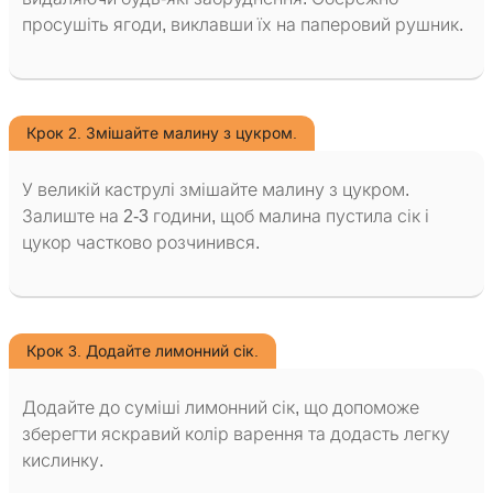
просушіть ягоди, виклавши їх на паперовий рушник.
Крок 2. Змішайте малину з цукром.
У великій каструлі змішайте малину з цукром.
Залиште на 2-3 години, щоб малина пустила сік і
цукор частково розчинився.
Крок 3. Додайте лимонний сік.
Додайте до суміші лимонний сік, що допоможе
зберегти яскравий колір варення та додасть легку
кислинку.