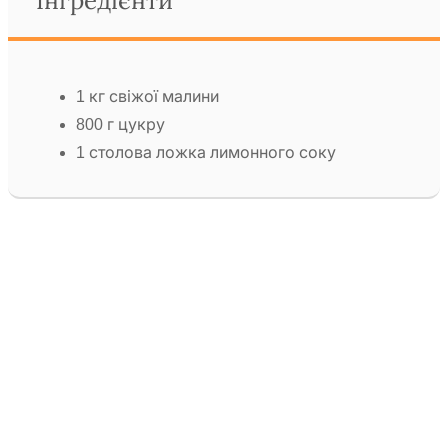
Інгредієнти
1 кг свіжої малини
800 г цукру
1 столова ложка лимонного соку