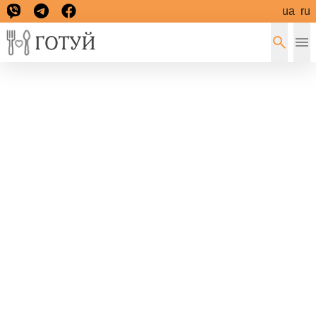
ua
ru