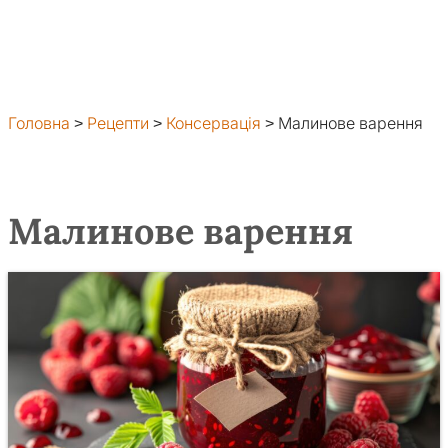
Головна
>
Рецепти
>
Консервація
>
Малинове варення
Малинове варення