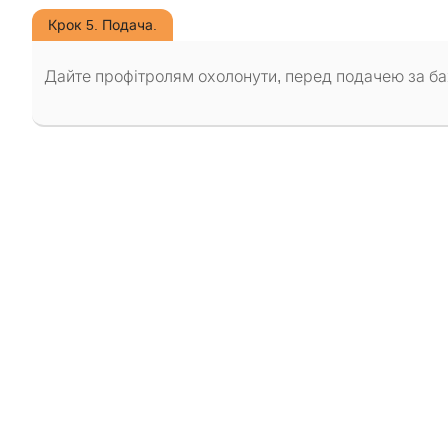
Крок 5. Подача.
Дайте профітролям охолонути, перед подачею за б