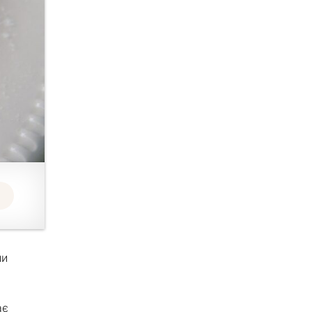
ни
ає