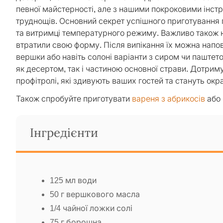
певної майстерності, але з нашими покроковими інстр
труднощів. Основний секрет успішного приготування 
та витримці температурного режиму. Важливо також не
втратили свою форму. Після випікання їх можна напо
вершки або навіть солоні варіанти з сиром чи паштет
як десертом, так і частиною основної страви. Дотри
профітролі, які здивують ваших гостей та стануть окр
Також спробуйте приготувати
вареня з абрикосів
або
Інгредієнти
125 мл води
50 г вершкового масла
1/4 чайної ложки солі
75 г борошна