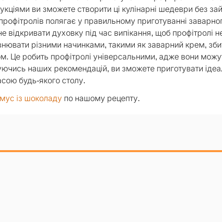
укціями ви зможете створити ці кулінарні шедеври без за
профітролів полягає у правильному приготуванні заварног
 відкривати духовку під час випікання, щоб профітролі н
внювати різними начинками, такими як заварний крем, зби
ом. Це робить профітролі універсальними, адже вони можу
муючись наших рекомендацій, ви зможете приготувати ідеа
асою будь-якого столу.
мус із шоколаду
по нашому рецепту.