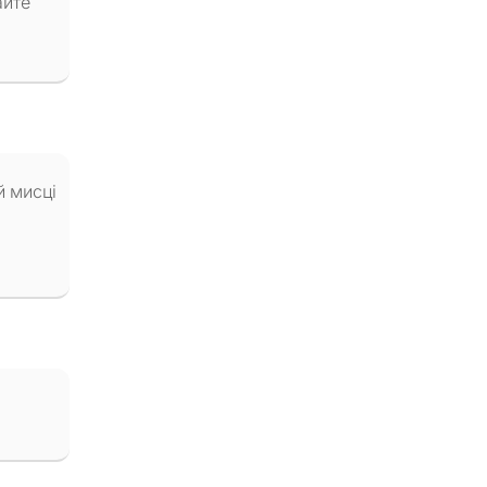
айте
й мисці