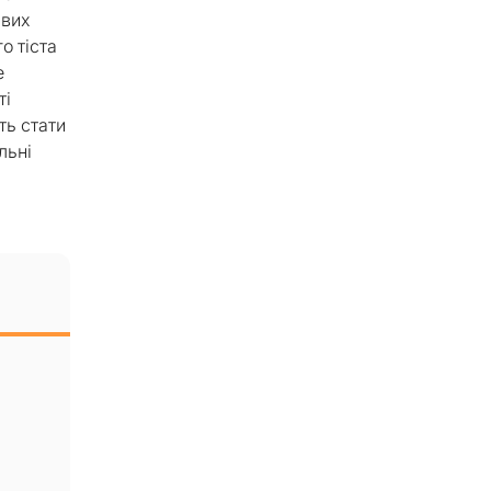
йвих
о тіста
е
ті
ть стати
льні