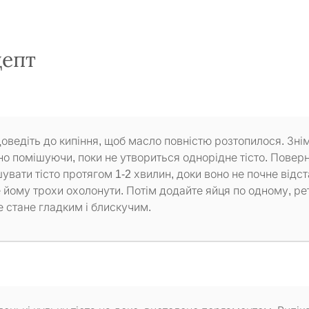
цепт
Доведіть до кипіння, щоб масло повністю розтопилося. Знім
но помішуючи, поки не утвориться однорідне тісто. Поверн
вати тісто протягом 1-2 хвилин, доки воно не почне відс
йте йому трохи охолонути. Потім додайте яйця по одному, р
е стане гладким і блискучим.