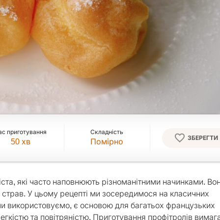
ас приготування
Складність
ЗБЕРЕГТИ
50
хв
Помірно
тіста, які часто наповнюють різноманітними начинками. Во
их страв. У цьому рецепті ми зосередимося на класичних
 ми використовуємо, є основою для багатьох французьких
легкістю та повітряністю. Приготування профітролів вимаг