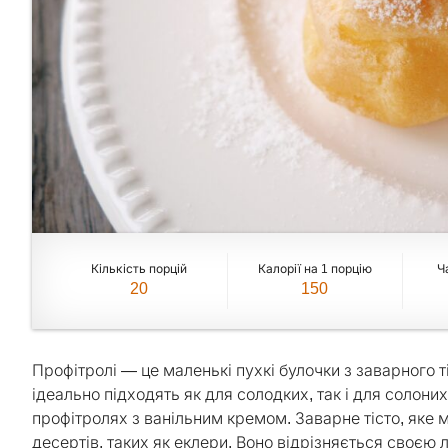
Кількість порцій
Калорії на 1 порцію
Ч
20
150
Профітролі — це маленькі пухкі булочки з заварного 
ідеально підходять як для солодких, так і для солон
профітролях з ванільним кремом. Заварне тісто, яке
десертів, таких як еклери. Воно відрізняється своєю 