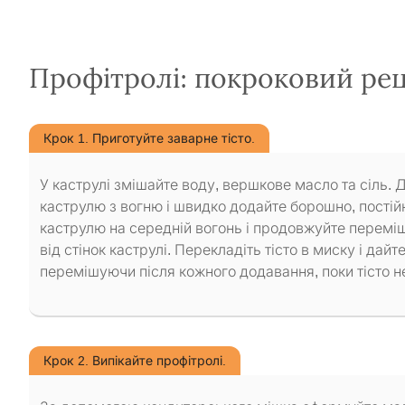
Профітролі: покроковий ре
Крок 1. Приготуйте заварне тісто.
У каструлі змішайте воду, вершкове масло та сіль. 
каструлю з вогню і швидко додайте борошно, постій
каструлю на середній вогонь і продовжуйте перемішу
від стінок каструлі. Перекладіть тісто в миску і да
перемішуючи після кожного додавання, поки тісто н
Крок 2. Випікайте профітролі.