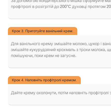
За допомогою кондитерського мішка сформуйте мален
профітролі в розігрітій до 200°C духовці протягом 2
Крок 3. Приготуйте ванільний крем.
Для ванільного крему змішайте молоко, цукор і ваніл
змішайте кукурудзяний крохмаль з трохи молока, що
помішуючи, поки крем не загусне.
Крок 4. Наповніть профітролі кремом.
Дайте крему охолонути, потім наповніть профітролі