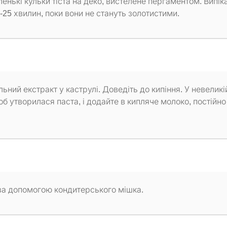
ькі кульки тіста на деко, вистелене пергаментом. Випік
0-25 хвилин, поки вони не стануть золотистими.
ьний екстракт у каструлі. Доведіть до кипіння. У невеликі
б утворилася паста, і додайте в кипляче молоко, постійно
 за допомогою кондитерського мішка.