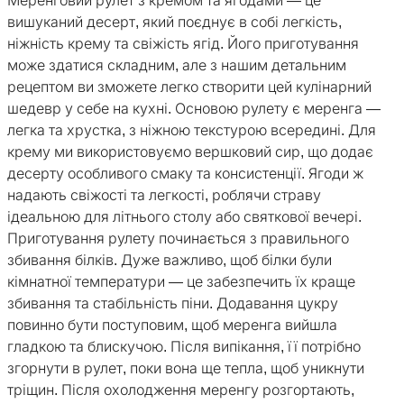
Меренговий рулет з кремом та ягодами — це
вишуканий десерт, який поєднує в собі легкість,
ніжність крему та свіжість ягід. Його приготування
може здатися складним, але з нашим детальним
рецептом ви зможете легко створити цей кулінарний
шедевр у себе на кухні. Основою рулету є меренга —
легка та хрустка, з ніжною текстурою всередині. Для
крему ми використовуємо вершковий сир, що додає
десерту особливого смаку та консистенції. Ягоди ж
надають свіжості та легкості, роблячи страву
ідеальною для літнього столу або святкової вечері.
Приготування рулету починається з правильного
збивання білків. Дуже важливо, щоб білки були
кімнатної температури — це забезпечить їх краще
збивання та стабільність піни. Додавання цукру
повинно бути поступовим, щоб меренга вийшла
гладкою та блискучою. Після випікання, її потрібно
згорнути в рулет, поки вона ще тепла, щоб уникнути
тріщин. Після охолодження меренгу розгортають,