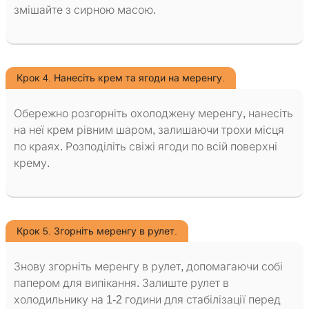
змішайте з сирною масою.
Крок 4. Нанесіть крем та ягоди на меренгу.
Обережно розгорніть охолоджену меренгу, нанесіть
на неї крем рівним шаром, залишаючи трохи місця
по краях. Розподіліть свіжі ягоди по всій поверхні
крему.
Крок 5. Згорніть меренгу в рулет.
Знову згорніть меренгу в рулет, допомагаючи собі
папером для випікання. Залиште рулет в
холодильнику на 1-2 години для стабілізації перед