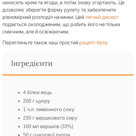
наносять крем та ягоди, а потім знову згортають. Це
дозволяє зберегти форму рулету та забезпечити
рівномірний розподіл начинки. Цей
легкий десерт
подається охолодженим, що робить його не тільки
смачним, але й освіжаючим.
Перегляньте також наш простий
рецепт безе
.
Інгредієнти
4 білки яєць
200 г цукру
1 ч.л. лимонного соку
250 г вершкового сиру
100 мл вершків (33%)
50 г цукрової пудри