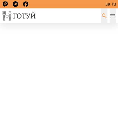
ua
ru