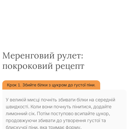
Меренговий рулет:
покроковий рецепт
Крок 1. Збийте білки з цукром до густої піни.
У великій мисці почніть збивати білки на середній
швидкості. Коли вони почнуть пінитися, додайте
лимонний сік. Потім поступово всипайте цукор,
продовжуючи збивати до утворення густої та
блискучої піни, яка тримає форму.