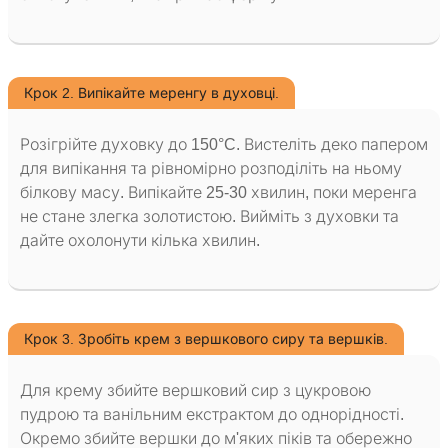
Крок 2. Випікайте меренгу в духовці.
Розігрійте духовку до 150°C. Вистеліть деко папером
для випікання та рівномірно розподіліть на ньому
білкову масу. Випікайте 25-30 хвилин, поки меренга
не стане злегка золотистою. Вийміть з духовки та
дайте охолонути кілька хвилин.
Крок 3. Зробіть крем з вершкового сиру та вершків.
Для крему збийте вершковий сир з цукровою
пудрою та ванільним екстрактом до однорідності.
Окремо збийте вершки до м'яких піків та обережно