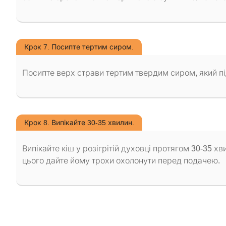
Крок 7. Посипте тертим сиром.
Посипте верх страви тертим твердим сиром, який пі
Крок 8. Випікайте 30-35 хвилин.
Випікайте кіш у розігрітій духовці протягом 30-35 хв
цього дайте йому трохи охолонути перед подачею.