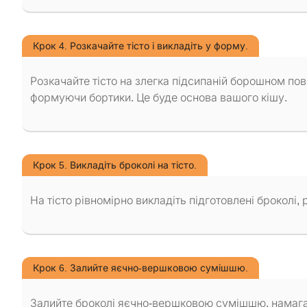
Крок 4. Розкачайте тісто і викладіть у форму.
Розкачайте тісто на злегка підсипаній борошном пов
формуючи бортики. Це буде основа вашого кішу.
Крок 5. Викладіть броколі на тісто.
На тісто рівномірно викладіть підготовлені броколі, 
Крок 6. Залийте яєчно-вершковою сумішшю.
Залийте броколі яєчно-вершковою сумішшю, намага