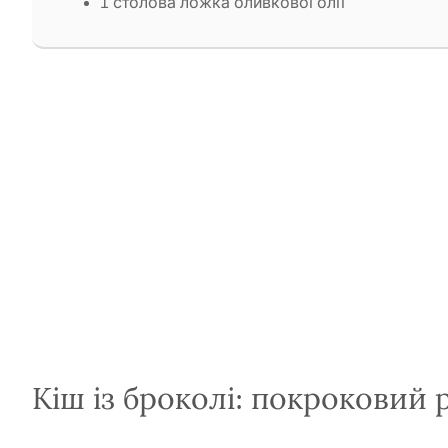
1 столова ложка оливкової олії
Кіш із броколі: покроковий 