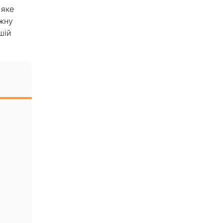
 яке
іжну
шій