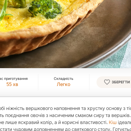
ас приготування
Складність
ЗБЕРЕГТИ
55
хв
Легко
обі ніжність вершкового наповнення та хрустку основу з ті
ть поєднання овочів з насиченим смаком сиру та вершків.
 не лише яскравий колір, а й корисні властивості.
Кіш
ідеал
 стати чудовим доповненням до святкового столу. Готуєтьс