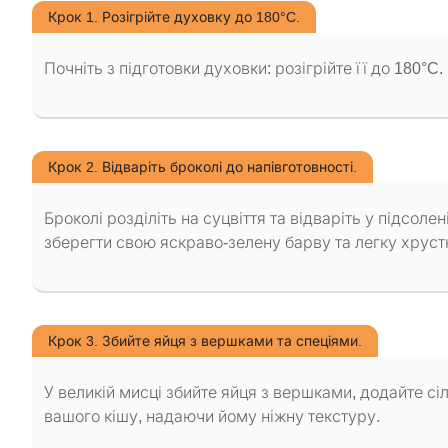
Крок 1. Розігрійте духовку до 180°C.
Почніть з підготовки духовки: розігрійте її до 180°
Крок 2. Відваріть броколі до напівготовності.
Броколі розділіть на суцвіття та відваріть у підсоле
зберегти свою яскраво-зелену барву та легку хрустк
Крок 3. Збийте яйця з вершками та спеціями.
У великій мисці збийте яйця з вершками, додайте сі
вашого кішу, надаючи йому ніжну текстуру.