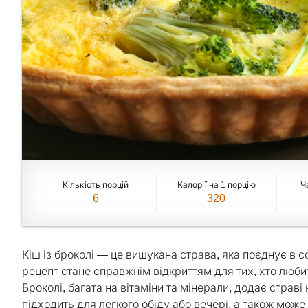
Кількість порцій
Калорії на 1 порцію
Ч
6
320
Кіш із броколі — це вишукана страва, яка поєднує в с
рецепт стане справжнім відкриттям для тих, хто люби
Броколі, багата на вітаміни та мінерали, додає страві
підходить для легкого обіду або вечері, а також може