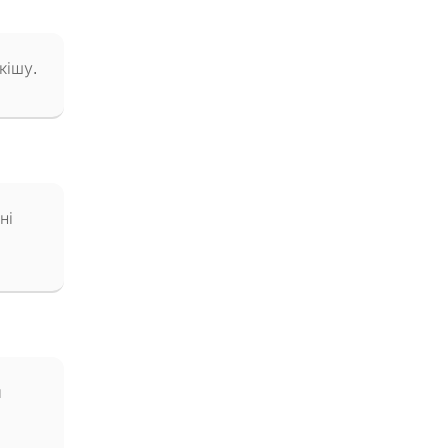
кішу.
ні
я