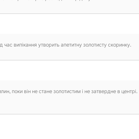
д час випікання утворить апетитну золотисту скоринку.
илин, поки він не стане золотистим і не затвердне в центрі.