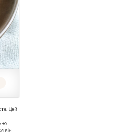
ста. Цей
ьно
я він