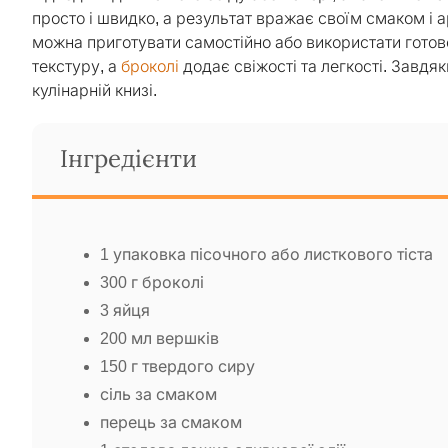
просто і швидко, а результат вражає своїм смаком і а
можна приготувати самостійно або використати готов
текстуру, а
броколі
додає свіжості та легкості. Завдя
кулінарній книзі.
Інгредієнти
1 упаковка пісочного або листкового тіста
300 г броколі
3 яйця
200 мл вершків
150 г твердого сиру
сіль за смаком
перець за смаком