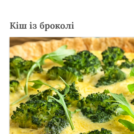
Кіш із броколі