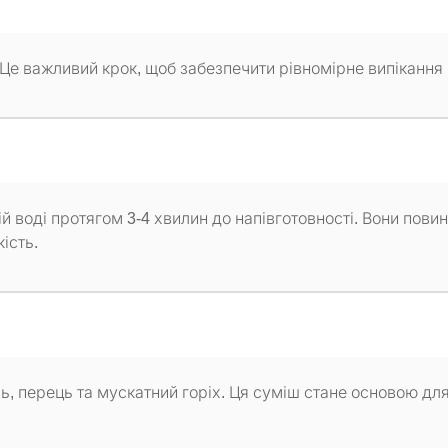
C. Це важливий крок, щоб забезпечити рівномірне випікання 
ній воді протягом 3-4 хвилин до напівготовності. Вони повин
ість.
ль, перець та мускатний горіх. Ця суміш стане основою дл