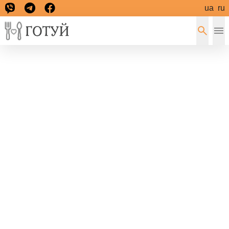
ua
ru