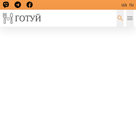
ua
ru