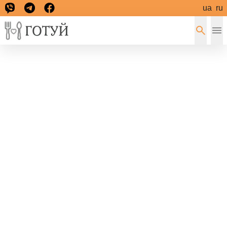
ua
ru