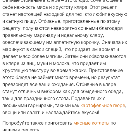
Свиные отбивные в кляре – это блюдо, сочетающее в
себе нежность мяса и хрустоту кляра. Этот рецепт
станет настоящей находкой для тех, кто любит вкусную
и сытную пищу. Отбивные, приготовленные по этому
рецепту, получаются невероятно сочными благодаря
правильному маринаду и идеальному кляру,
обеспечивающему им аппетитную корочку. Сначала их
маринуют в смеси специй, что придает им аромат и
делает мясо более мягким. Затем они обволакиваются
в кляре из яиц, муки и молока, что придает им
хрустящую текстуру во время жарки. Приготовление
этого блюда не займет много времени, но результат
превзойдет все ваши ожидания. Отбивные в кляре
станут отличным выбором как для обыденного обеда,
так и для праздничного стола. Подавайте их с
любимыми гарнирами, такими как
картофельное пюре
,
овощи или салат, и наслаждайтесь вкусом!
Попробуйте также приготовить
мясные котлеты
по
нашему рецепту.