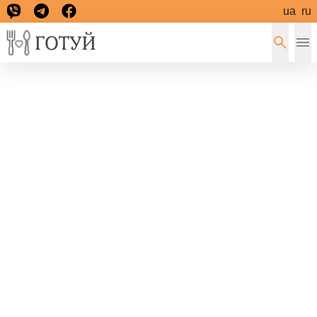
ua
ru