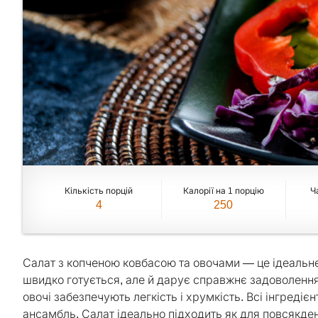
Кількість порцій
Калорії на 1 порцію
Ч
4
250
Салат з копченою ковбасою та овочами — це ідеальне 
швидко готується, але й дарує справжнє задоволення в
овочі забезпечують легкість і хрумкість. Всі інгред
ансамбль. Салат ідеально підходить як для повсякденн