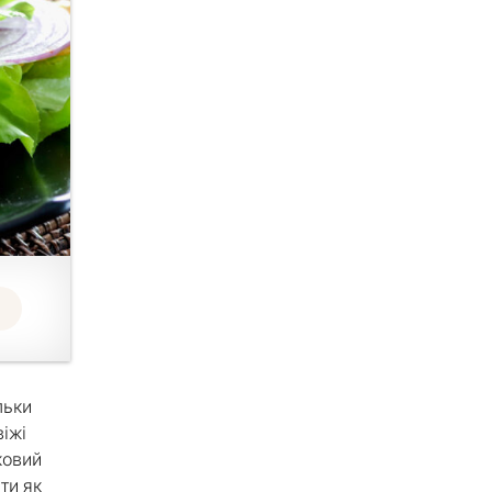
льки
іжі
ковий
ти як