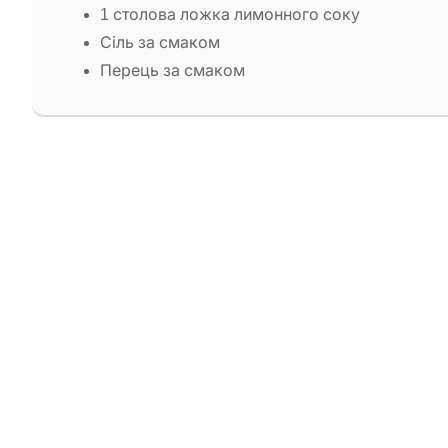
1 столова ложка лимонного соку
Сіль за смаком
Перець за смаком