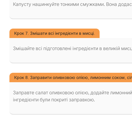
Капусту нашинкуйте тонкими смужками. Вона додаст
Крок 7. Змішати всі інгредієнти в мисці.
Змішайте всі підготовлені інгредієнти в великій мис
Крок 8. Заправити оливковою олією, лимонним соком, сі
Заправте салат оливковою олією, додайте лимонний 
інгредієнти були покриті заправкою.