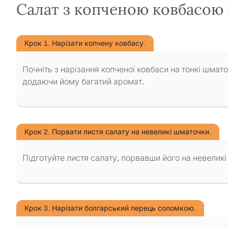
Салат з копченою ковбасою 
Крок 1. Нарізати копчену ковбасу.
Почніть з нарізання копченої ковбаси на тонкі шмато
додаючи йому багатий аромат.
Крок 2. Порвати листя салату на невеликі шматочки.
Підготуйте листя салату, порвавши його на невеликі
Крок 3. Нарізати болгарський перець соломкою.