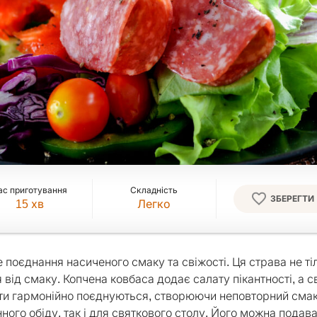
ас приготування
Складність
ЗБЕРЕГТИ
15
хв
Легко
поєднання насиченого смаку та свіжості. Ця страва не ті
ід смаку. Копчена ковбаса додає салату пікантності, а св
ієнти гармонійно поєднуються, створюючи неповторний сма
ого обіду, так і для святкового столу. Його можна подава