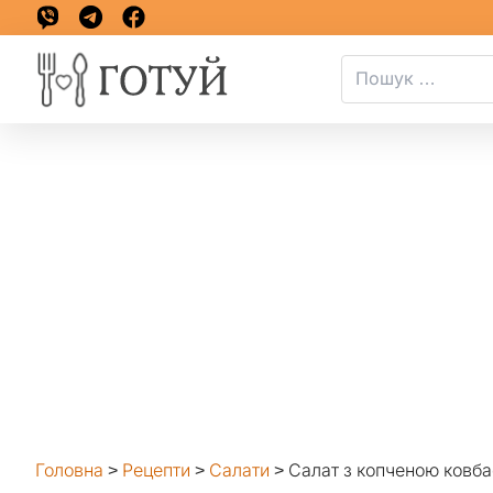
Головна
>
Рецепти
>
Салати
>
Салат з копченою ковб