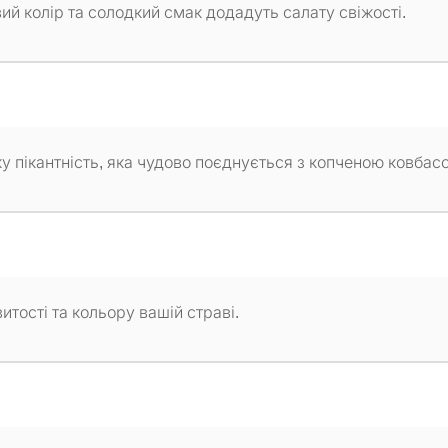
й колір та солодкий смак додадуть салату свіжості.
у пікантність, яка чудово поєднується з копченою ковбас
итості та кольору вашій страві.