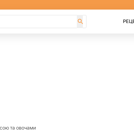
РЕЦ
асою та овочами