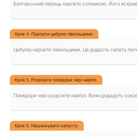
Болгарський перець наріжте соломкою. Його яскрави
Крок 4. Порізати цибулю півкільцями.
Цибулю наріжте півкільцями. Це додасть салату легк
Крок 5. Розрізати помідори чері навпіл.
Помідори чері розріжте навпіл. Вони додадуть соков
Крок 6. Нашинкувати капусту.