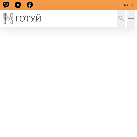
ua
ru