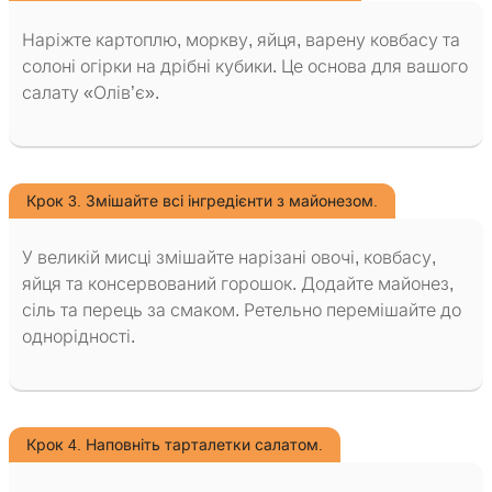
Наріжте картоплю, моркву, яйця, варену ковбасу та
солоні огірки на дрібні кубики. Це основа для вашого
салату «Олів’є».
Крок 3. Змішайте всі інгредієнти з майонезом.
У великій мисці змішайте нарізані овочі, ковбасу,
яйця та консервований горошок. Додайте майонез,
сіль та перець за смаком. Ретельно перемішайте до
однорідності.
Крок 4. Наповніть тарталетки салатом.