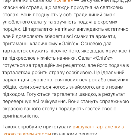
Тарталетки з салатом
«Олів’є»
— це сучасний підхід до
класичної страви, що завжди присутня на святкових
столах. Вони поєднують у собі традиційний смак
улюбленого салату та зручність подачі в окремих
порціях. Ці тарталетки не тільки виглядають естетично,
але й дозволяють зберегти всі смаки та аромати,
притаманні класичному «Олів’є». Основою для
тарталеток служить пісочне тісто, яке додає хрусткості
та підкреслює ніжність начинки. Салат «Олів’є»
готується за традиційним рецептом, але його подача в
тарталетках робить страву особливою. Це ідеальний
варіант для фуршетів, святкових вечірок або сімейних
обідів, коли хочеться чогось знайомого, але з новим
підходом. Готуються тарталетки швидко, а результат
перевершує всі очікування. Вони стануть справжньою
окрасою вашого столу і порадують гостей своєю
оригінальністю.
Також спробуйте приготувати
вишукані тарталетки з
ікрою та крем-сиром
по нашому рецепту.