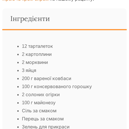
Інгредієнти
12 тарталеток
2 картоплини
2 морквини
3 яйця
200 г вареної ковбаси
100 г консервованого горошку
2 солоних огірки
100 г майонезу
Сіль за смаком
Перець за смаком
Зелень для прикраси