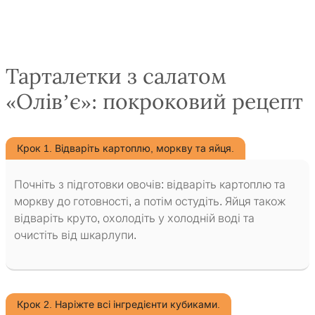
Тарталетки з салатом
«Олів’є»: покроковий рецепт
Крок 1. Відваріть картоплю, моркву та яйця.
Почніть з підготовки овочів: відваріть картоплю та
моркву до готовності, а потім остудіть. Яйця також
відваріть круто, охолодіть у холодній воді та
очистіть від шкарлупи.
Крок 2. Наріжте всі інгредієнти кубиками.