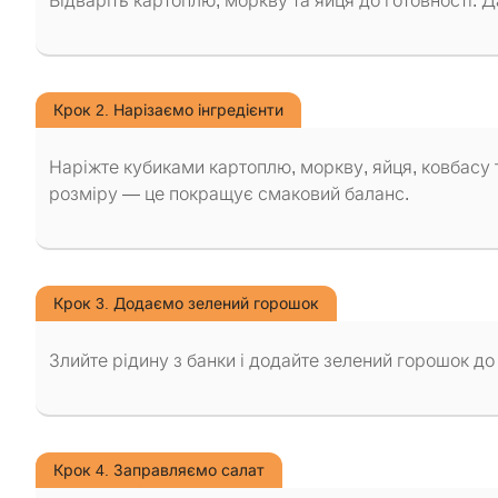
Відваріть картоплю, моркву та яйця до готовності. Да
Крок 2. Нарізаємо інгредієнти
Наріжте кубиками картоплю, моркву, яйця, ковбасу 
розміру — це покращує смаковий баланс.
Крок 3. Додаємо зелений горошок
Злийте рідину з банки і додайте зелений горошок до
Крок 4. Заправляємо салат