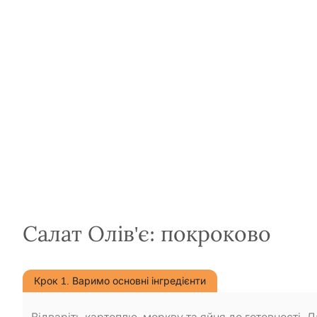
Салат Олів'є: покроково
Крок 1. Варимо основні інгредієнти