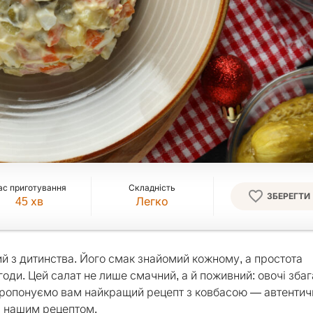
ас приготування
Складність
ЗБЕРЕГТИ
45
хв
Легко
ий з дитинства. Його смак знайомий кожному, а простота
годи. Цей салат не лише смачний, а й поживний: овочі зба
. Пропонуємо вам найкращий рецепт з ковбасою — автентич
 нашим рецептом.