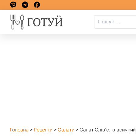
Головна
>
Рецепти
>
Салати
>
Салат Олів’є: класични