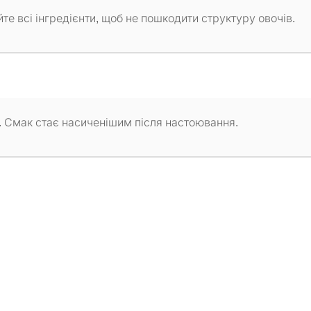
те всі інгредієнти, щоб не пошкодити структуру овочів.
. Смак стає насиченішим після настоювання.