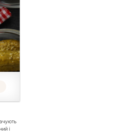
гачують
ний і