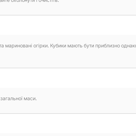
йте охолонути і очистіть.
та мариновані огірки. Кубики мають бути приблизно однак
 загальної маси.