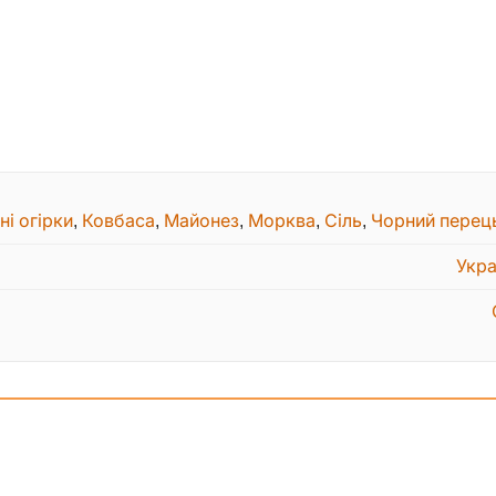
і огірки
,
Ковбаса
,
Майонез
,
Морква
,
Сіль
,
Чорний перец
Укра