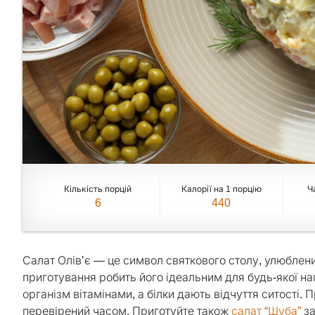
Кількість порцій
Калорії на 1 порцію
Ч
6
440
Салат Олів’є — це символ святкового столу, улюблен
приготування робить його ідеальним для будь-якої на
організм вітамінами, а білки дають відчуття ситості
перевірений часом. Приготуйте також
салат “Шуба”
за