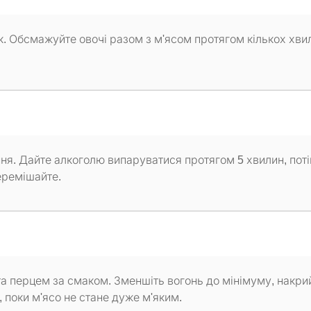
к. Обсмажуйте овочі разом з м'ясом протягом кількох хви
ння. Дайте алкоголю випаруватися протягом 5 хвилин, пот
еремішайте.
та перцем за смаком. Зменшіть вогонь до мінімуму, накри
 поки м'ясо не стане дуже м'яким.