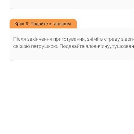
Крок 6. Подайте з гарніром.
Після закінчення приготування, зніміть страву з во
свіжою петрушкою. Подавайте яловичину, тушковану