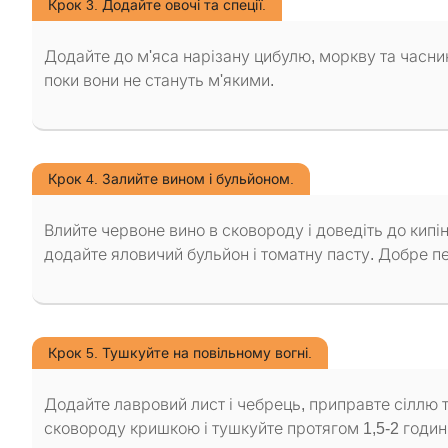
Крок 3. Додайте овочі та спеції.
Додайте до м'яса нарізану цибулю, моркву та часни
поки вони не стануть м'якими.
Крок 4. Залийте вином і бульйоном.
Влийте червоне вино в сковороду і доведіть до кипі
додайте яловичий бульйон і томатну пасту. Добре п
Крок 5. Тушкуйте на повільному вогні.
Додайте лавровий лист і чебрець, приправте сіллю 
сковороду кришкою і тушкуйте протягом 1,5-2 годин,