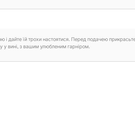
гню і дайте їй трохи настоятися. Перед подачею прикрасьт
 у вині, з вашим улюбленим гарніром.