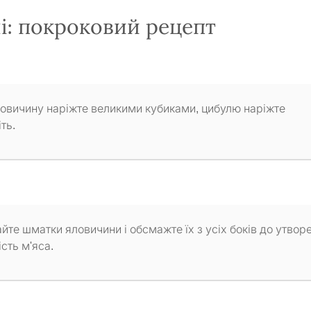
і: покроковий рецепт
 Яловичину наріжте великими кубиками, цибулю наріжте
ть.
айте шматки яловичини і обсмажте їх з усіх боків до утвор
сть м'яса.