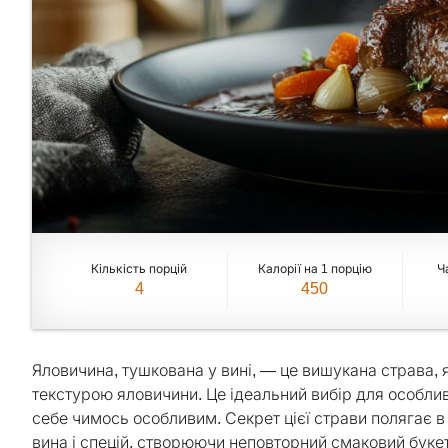
Кількість порцій
Калорії на 1 порцію
Ч
4
450
Яловичина, тушкована у вині, — це вишукана страва, 
текстурою яловичини. Це ідеальний вибір для особлив
себе чимось особливим. Секрет цієї страви полягає в
вина і спецій, створюючи неповторний смаковий буке