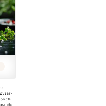
ою
адувати
ромати
сом або