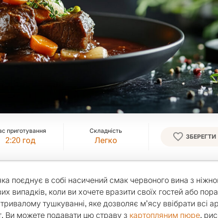
ас приготування
Складність
ЗБЕРЕГТИ
2:20
год
Легко
яка поєднує в собі насичений смак червоного вина з ніжн
их випадків, коли ви хочете вразити своїх гостей або пор
 тривалому тушкуванні, яке дозволяє м’ясу ввібрати всі а
т. Ви можете подавати цю страву з
картопляним пюре
, ри