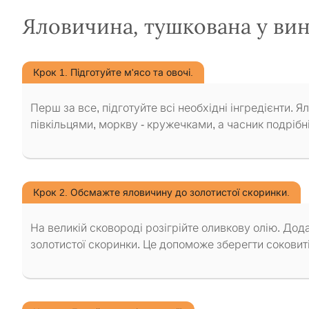
Яловичина, тушкована у вин
Крок 1. Підготуйте м'ясо та овочі.
Перш за все, підготуйте всі необхідні інгредієнти.
півкільцями, моркву - кружечками, а часник подрібні
Крок 2. Обсмажте яловичину до золотистої скоринки.
На великій сковороді розігрійте оливкову олію. Дод
золотистої скоринки. Це допоможе зберегти соковиті