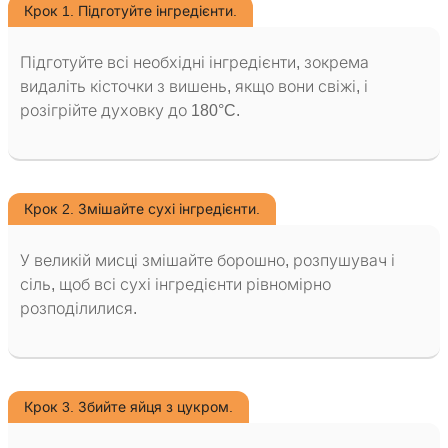
Крок 1. Підготуйте інгредієнти.
Підготуйте всі необхідні інгредієнти, зокрема
видаліть кісточки з вишень, якщо вони свіжі, і
розігрійте духовку до 180°C.
Крок 2. Змішайте сухі інгредієнти.
У великій мисці змішайте борошно, розпушувач і
сіль, щоб всі сухі інгредієнти рівномірно
розподілилися.
Крок 3. Збийте яйця з цукром.