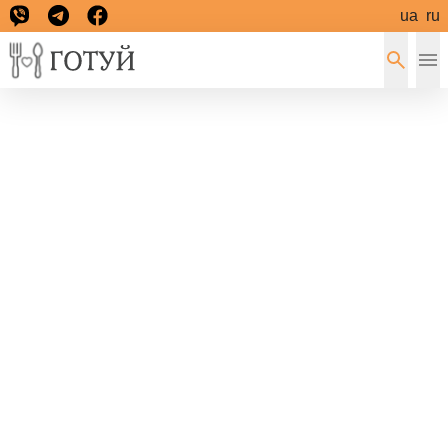
ua
ru