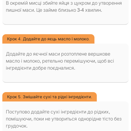
В окремій мисці збийте яйця з цукром до утворення
пишної маси. Це займе близько 3-4 хвилин.
Крок 4. Додайте до яєць масло і молоко.
Додайте до яєчної маси розтоплене вершкове
масло і молоко, ретельно перемішуючи, щоб всі
інгредієнти добре поєдналися.
Крок 5. Змішайте сухі та рідкі інгредієнти.
Поступово додайте сухі інгредієнти до рідких,
помішуючи, поки не утвориться однорідне тісто без
грудочок.