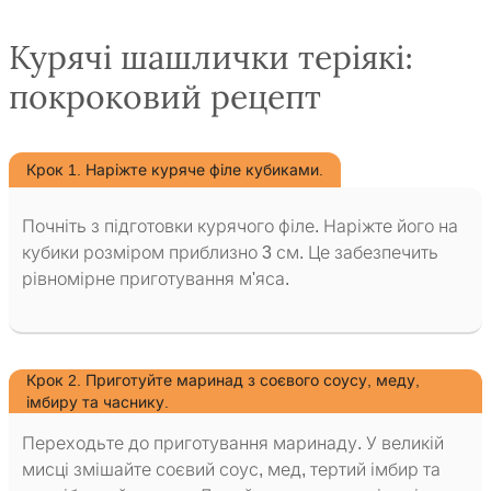
Курячі шашлички теріякі:
покроковий рецепт
Крок 1. Наріжте куряче філе кубиками.
Почніть з підготовки курячого філе. Наріжте його на
кубики розміром приблизно 3 см. Це забезпечить
рівномірне приготування м'яса.
Крок 2. Приготуйте маринад з соєвого соусу, меду,
імбиру та часнику.
Переходьте до приготування маринаду. У великій
мисці змішайте соєвий соус, мед, тертий імбир та