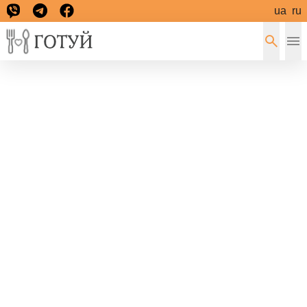
ua
ru