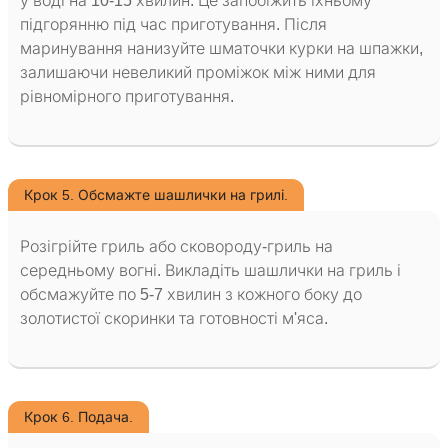
у воді на 10-15 хвилин. Це запобіжить їхньому
підгорянню під час приготування. Після
маринування нанизуйте шматочки курки на шпажки,
залишаючи невеликий проміжок між ними для
рівномірного приготування.
Крок 5. Обсмажте шашлички на грилі.
Розігрійте гриль або сковороду-гриль на
середньому вогні. Викладіть шашлички на гриль і
обсмажуйте по 5-7 хвилин з кожного боку до
золотистої скоринки та готовності м'яса.
Крок 6. Подача.