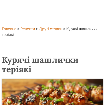
Головна
>
Рецепти
>
Другі страви
>
Курячі шашлички
теріякі
Курячі шашлички
теріякі