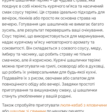
Курячі шашлички теріякі – це чудова страва, яка
поєднує в собі ніжність курячого м’яса та насичений
смак соусу теріякі. Ця страва ідеально підходить для
вечірок, пікніків або просто як основна страва на
вечерю. Готування цих шашличків не вимагає багато
зусиль, але результат перевершить ваші очікування.
Соус теріякі, що використовується для маринування,
надає курячому м’ясу неповторного аромату та
соковитості. Він складається з соєвого соусу, меду,
імбиру та часнику, що робить страву не тільки
смачною, але й корисною. Курячі шашлички теріякі
можна приготувати на грилі, сковороді або в духовці,
що робить їх універсальними для будь-якої кухні.
Подавайте їх з рисом, овочами або салатом для
повноцінного обіду або вечері. Завдяки простоті
приготування та вишуканому смаку, ці шашлички
стануть улюбленими у вашій родині.
Також спробуйте приготувати
люля-кебаб з яловичини
або
шашлик зі свинини
по нашому рецепту.