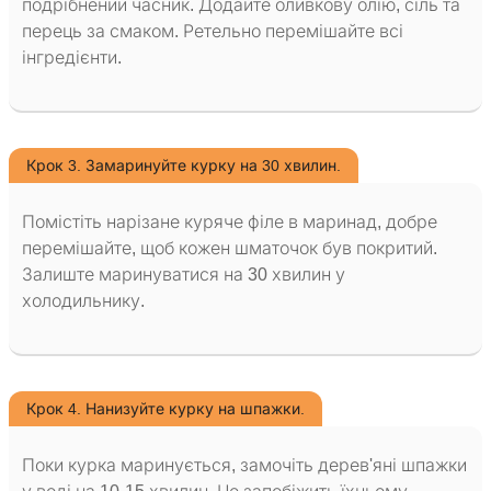
подрібнений часник. Додайте оливкову олію, сіль та
перець за смаком. Ретельно перемішайте всі
інгредієнти.
Крок 3. Замаринуйте курку на 30 хвилин.
Помістіть нарізане куряче філе в маринад, добре
перемішайте, щоб кожен шматочок був покритий.
Залиште маринуватися на 30 хвилин у
холодильнику.
Крок 4. Нанизуйте курку на шпажки.
Поки курка маринується, замочіть дерев'яні шпажки