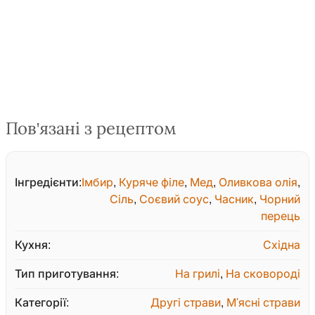
Пов'язані з рецептом
Інгредієнти:
Імбир
,
Куряче філе
,
Мед
,
Оливкова олія
,
Сіль
,
Соєвий соус
,
Часник
,
Чорний
перець
Кухня:
Східна
Тип приготування:
На грилі
,
На сковороді
Категорії:
Другі страви
,
М'ясні страви