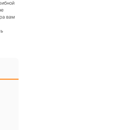
Грибной
не
вра вам
сь