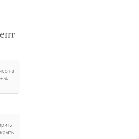
епт
ясо на
оны.
арить
акрыть