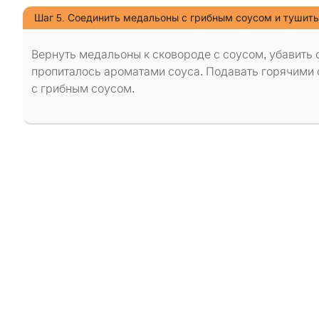
Шаг 5. Соединить медальоны с грибным соусом и тушить
Вернуть медальоны к сковороде с соусом, убавить 
пропиталось ароматами соуса. Подавать горячими
с грибным соусом.