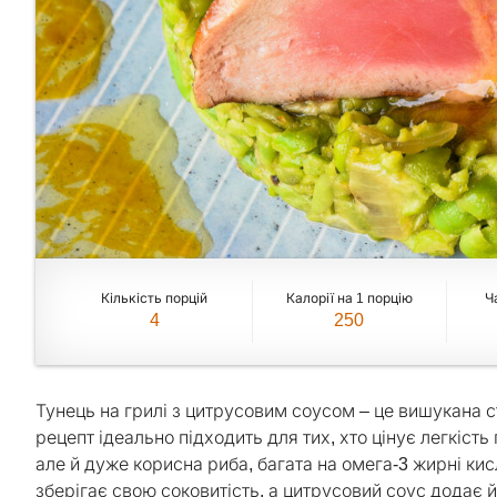
Кількість порцій
Калорії на 1 порцію
Ч
4
250
Тунець на грилі з цитрусовим соусом – це вишукана ст
рецепт ідеально підходить для тих, хто цінує легкість
але й дуже корисна риба, багата на омега-3 жирні ки
зберігає свою соковитість, а цитрусовий соус додає 