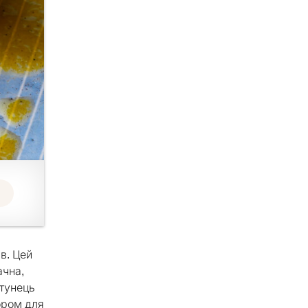
в. Цей
ачна,
 тунець
ором для