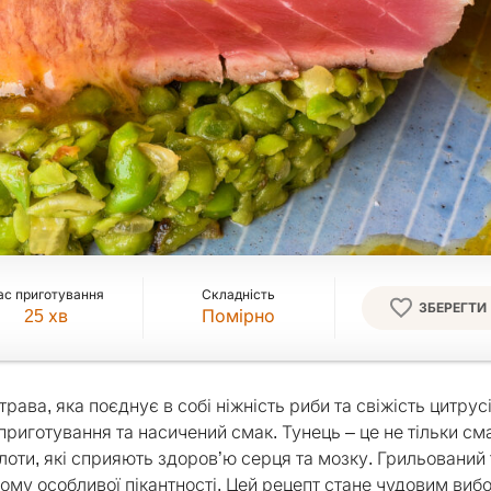
ас приготування
Складність
ЗБЕРЕГТИ
25
хв
Помірно
рава, яка поєднує в собі ніжність риби та свіжість цитрусі
 приготування та насичений смак. Тунець – це не тільки см
слоти, які сприяють здоров’ю серця та мозку. Грильований
йому особливої пікантності. Цей рецепт стане чудовим виб