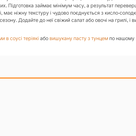
ких. Підготовка займає мінімум часу, а результат перевер
і, має ніжну текстуру і чудово поєднується з кисло-солод
зону. Додайте до неї свіжий салат або овочі на грилі, і в
и в соусі теріякі
або
вишукану пасту з тунцем
по нашому