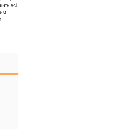
шить всі
ким
и