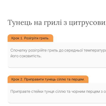
Тунець на грилі з цитрусов
Крок 1. Розігріти гриль.
Спочатку розігрійте гриль до середньої температур
його соковитість.
Крок 2. Приправити тунець сіллю та перцем.
Приправте стейки тунця сіллю та чорним перцем з о