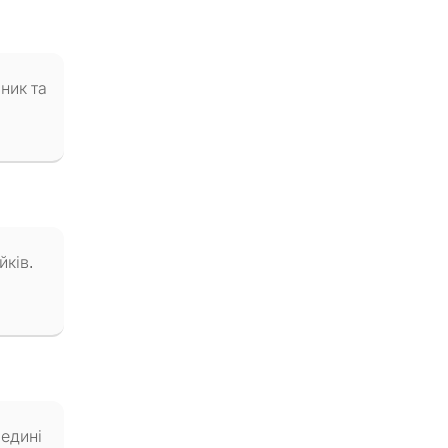
ник та
йків.
редині