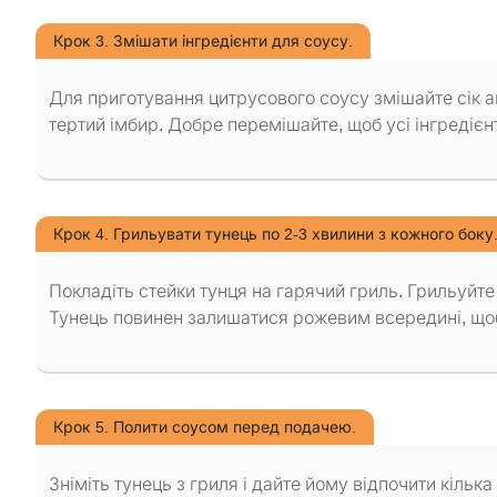
Крок 3. Змішати інгредієнти для соусу.
Для приготування цитрусового соусу змішайте сік а
тертий імбир. Добре перемішайте, щоб усі інгредієн
Крок 4. Грильувати тунець по 2-3 хвилини з кожного боку
Покладіть стейки тунця на гарячий гриль. Грильуйте 
Тунець повинен залишатися рожевим всередині, щоб
Крок 5. Полити соусом перед подачею.
Зніміть тунець з гриля і дайте йому відпочити кільк