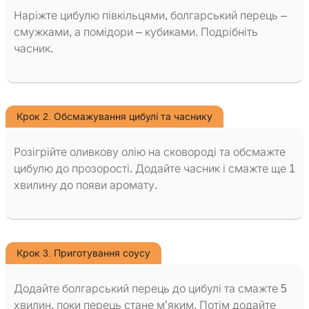
Наріжте цибулю півкільцями, болгарський перець –
смужками, а помідори – кубиками. Подрібніть
часник.
Крок 2. Обсмажування цибулі та часнику
Розігрійте оливкову олію на сковороді та обсмажте
цибулю до прозорості. Додайте часник і смажте ще 1
хвилину до появи аромату.
Крок 3. Приготування соусу
Додайте болгарський перець до цибулі та смажте 5
хвилин, поки перець стане м’яким. Потім додайте