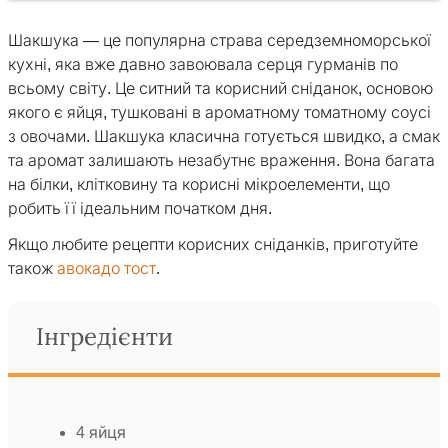
Шакшука — це популярна страва середземноморської
кухні, яка вже давно завоювала серця гурманів по
всьому світу. Це ситний та корисний сніданок, основою
якого є яйця, тушковані в ароматному томатному соусі
з овочами. Шакшука класична готується швидко, а смак
та аромат залишають незабутнє враження. Вона багата
на білки, клітковину та корисні мікроелементи, що
робить її ідеальним початком дня.
Якщо любите рецепти корисних сніданків, приготуйте
також
авокадо тост
.
Інгредієнти
4 яйця