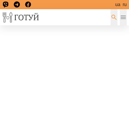
ua
ru