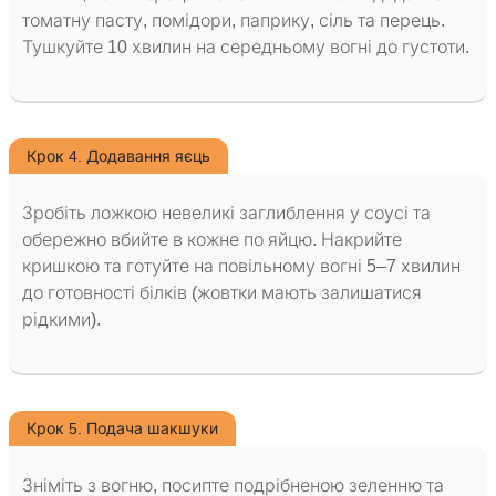
томатну пасту, помідори, паприку, сіль та перець.
Тушкуйте 10 хвилин на середньому вогні до густоти.
Крок 4. Додавання яєць
Зробіть ложкою невеликі заглиблення у соусі та
обережно вбийте в кожне по яйцю. Накрийте
кришкою та готуйте на повільному вогні 5–7 хвилин
до готовності білків (жовтки мають залишатися
рідкими).
Крок 5. Подача шакшуки
Зніміть з вогню, посипте подрібненою зеленню та