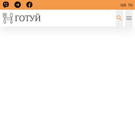
ua
ru