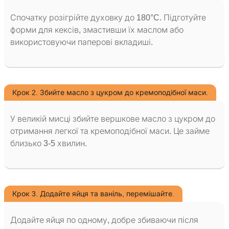
Спочатку розігрійте духовку до 180°C. Підготуйте
форми для кексів, змастивши їх маслом або
використовуючи паперові вкладиші.
Крок 2. Збийте масло з цукром до кремоподібної маси.
У великій мисці збийте вершкове масло з цукром до
отримання легкої та кремоподібної маси. Це займе
близько 3-5 хвилин.
Крок 3. Додайте яйця та ваніль, перемішайте.
Додайте яйця по одному, добре збиваючи після