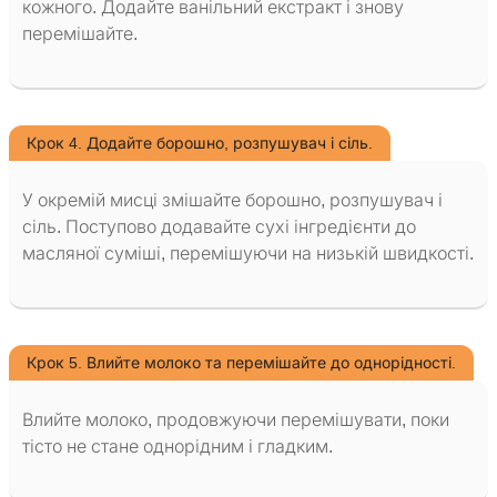
кожного. Додайте ванільний екстракт і знову
перемішайте.
Крок 4. Додайте борошно, розпушувач і сіль.
У окремій мисці змішайте борошно, розпушувач і
сіль. Поступово додавайте сухі інгредієнти до
масляної суміші, перемішуючи на низькій швидкості.
Крок 5. Влийте молоко та перемішайте до однорідності.
Влийте молоко, продовжуючи перемішувати, поки
тісто не стане однорідним і гладким.