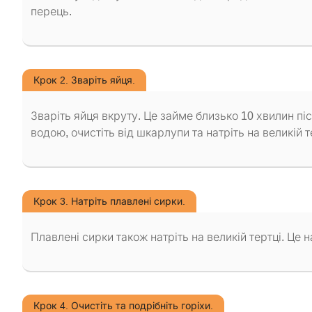
перець.
Крок 2. Зваріть яйця.
Зваріть яйця вкруту. Це займе близько 10 хвилин пі
водою, очистіть від шкарлупи та натріть на великій т
Крок 3. Натріть плавлені сирки.
Плавлені сирки також натріть на великій тертці. Це 
Крок 4. Очистіть та подрібніть горіхи.