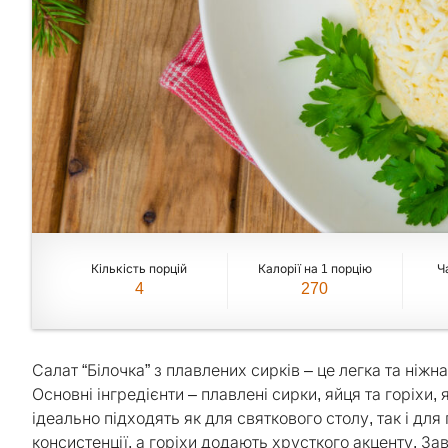
Кількість порцій
Калорії на 1 порцію
Ч
4
270
Салат “Білочка” з плавлених сирків – це легка та ніж
Основні інгредієнти – плавлені сирки, яйця та горіхи,
ідеально підходять як для святкового столу, так і дл
консистенції, а горіхи додають хрусткого акценту. За