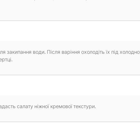
сля закипання води. Після варіння охолодіть їх під холодн
ертці.
надасть салату ніжної кремової текстури.