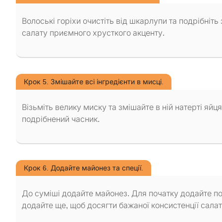
Волоські горіхи очистіть від шкарлупи та подрібніт
салату приємного хрусткого акценту.
Крок 5. Змішайте всі інгредієнти в мисці.
Візьміть велику миску та змішайте в ній натерті яйця
подрібнений часник.
Крок 6. Додайте майонез та спеції.
До суміші додайте майонез. Для початку додайте пол
додайте ще, щоб досягти бажаної консистенції салат