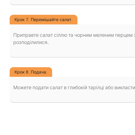
Крок 7. Перемішайте салат.
Приправте салат сіллю та чорним меленим перцем з
розподілилися.
Крок 8. Подача.
Можете подати салат в глибокій тарілці або викласти 