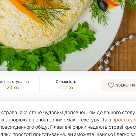
ас приготування
Складність
ЗБЕРЕГТИ
20
хв
Легко
на страва, яка стане чудовим доповненням до вашого столу
 які створюють неповторний смак і текстуру. Такі
прості са
я повсякденного обіду. Плавлені сирки надають страві кре
вдяки простоті приготування, ви зможете швидко і легко з