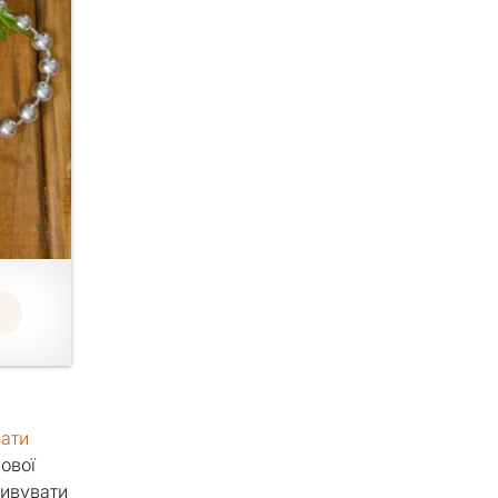
.
лати
мової
дивувати