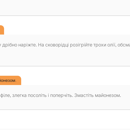
у дрібно наріжте. На сковорідці розігрійте трохи олії, обс
йонезом.
іле, злегка посоліть і поперчіть. Змастіть майонезом.