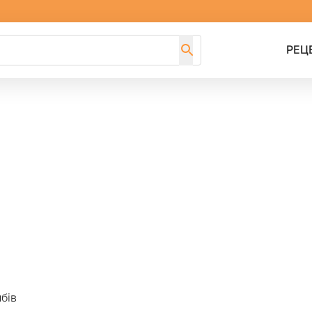
РЕЦ
бів