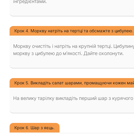
інгредієнтами.
Крок 4. Моркву натріть на тертці та обсмажте з цибулею.
Моркву очистіть і натріть на крупній тертці. Цибулин
моркву з цибулею до м'якості. Дайте охолонути.
Крок 5. Викладіть салат шарами, промащуючи кожен ма
На велику тарілку викладіть перший шар з курячого ф
Крок 6. Шар з яєць.