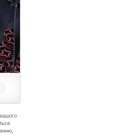
 вашого
ється
енню,