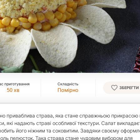
ас приготування
Складність
ЗБЕРЕГТИ
50
хв
Помірно
ально приваблива страва, яка стане справжньою прикрасою
пси, які надають страві особливої текстури. Салат виклада
обить його ніжним та соковитим. Завдяки своєму оформл
 роль пелюсток. Така страва стане чудовим вибором для