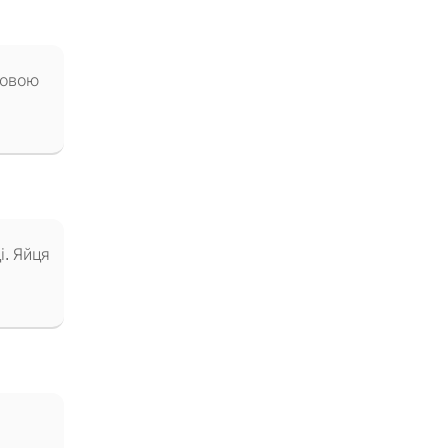
новою
і. Яйця