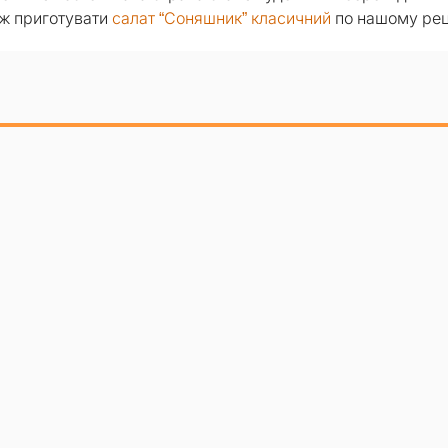
ож приготувати
салат “Соняшник” класичний
по нашому рец