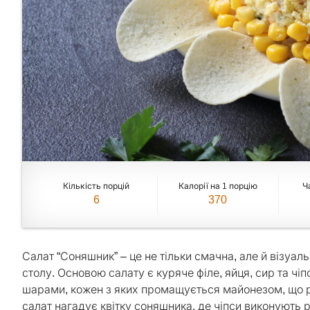
Кількість порцій
Калорії на 1 порцію
Ч
6
370
Салат “Соняшник” – це не тільки смачна, але й візу
столу. Основою салату є куряче філе, яйця, сир та чі
шарами, кожен з яких промащується майонезом, що р
салат нагадує квітку соняшника, де чіпси виконують