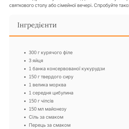
святкового столу або сімейної вечері. Спробуйте так
Інгредієнти
300 г курячого філе
3 яйця
1 банка консервованої кукурудзи
150 г твердого сиру
1 велика морква
1 середня цибулина
150 г чіпсів
150 мл майонезу
Сіль за смаком
Перець за смаком