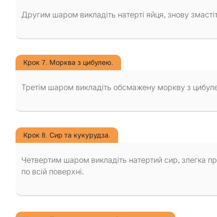
Другим шаром викладіть натерті яйця, знову змасті
Крок 7. Морква з цибулею.
Третім шаром викладіть обсмажену моркву з цибулею
Крок 8. Сир та кукурудза.
Четвертим шаром викладіть натертий сир, злегка пр
по всій поверхні.