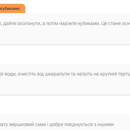
е кубиками.
ті, дайте охолонути, а потім наріжте кубиками. Це стане ос
ї води, очистіть від шкаралупи та натріть на крупній тертц
алату вершковий смак і добре поєднується з іншими