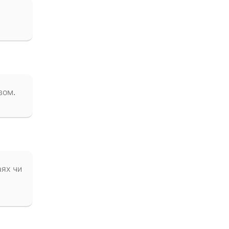
зом.
аях чи