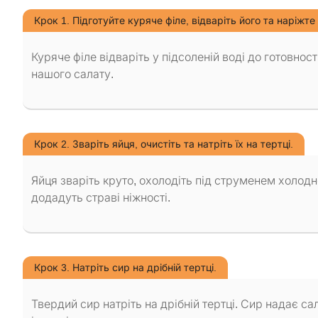
Крок 1. Підготуйте куряче філе, відваріть його та наріжт
Куряче філе відваріть у підсоленій воді до готовнос
нашого салату.
Крок 2. Зваріть яйця, очистіть та натріть їх на тертці.
Яйця зваріть круто, охолодіть під струменем холодно
додадуть страві ніжності.
Крок 3. Натріть сир на дрібній тертці.
Твердий сир натріть на дрібній тертці. Сир надає с