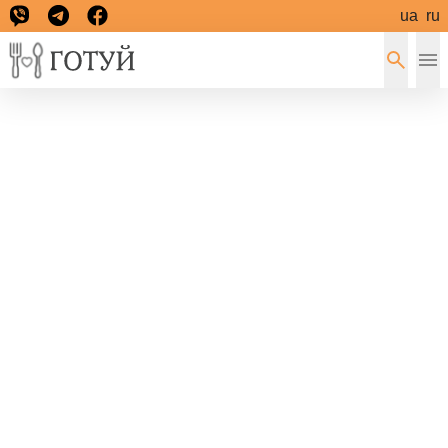
ua
ru