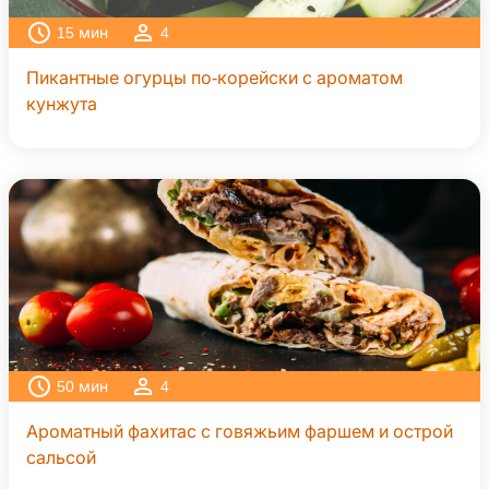
15
мин
4
Пикантные огурцы по-корейски с ароматом
кунжута
50
мин
4
Ароматный фахитас с говяжьим фаршем и острой
сальсой