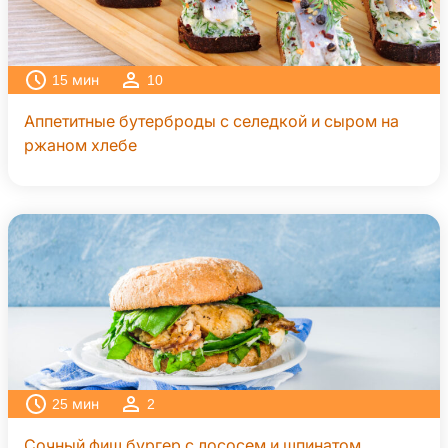
15
мин
10
Аппетитные бутерброды с селедкой и сыром на
ржаном хлебе
25
мин
2
Сочный фиш бургер с лососем и шпинатом