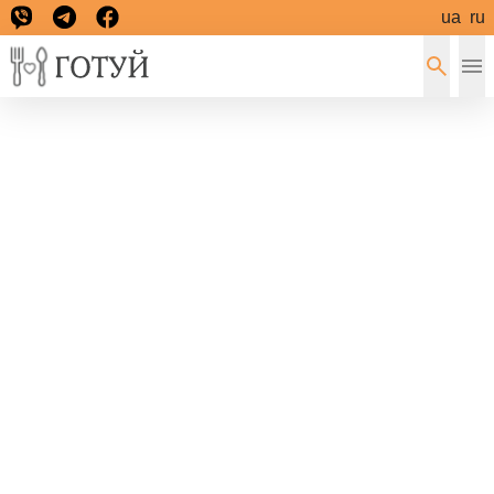
ua
ru