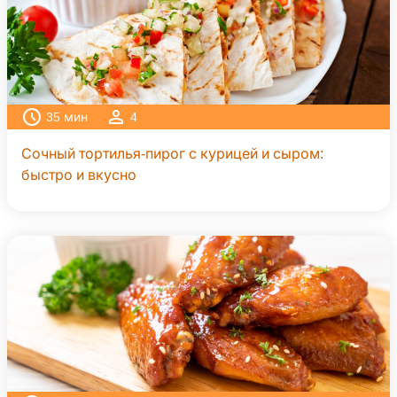
35
мин
4
Сочный тортилья-пирог с курицей и сыром:
быстро и вкусно