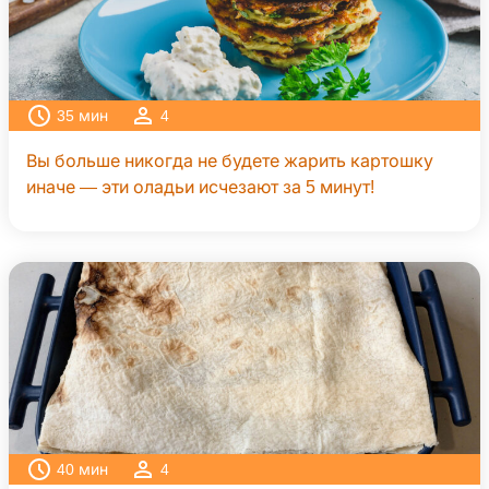
35
мин
4
Вы больше никогда не будете жарить картошку
иначе — эти оладьи исчезают за 5 минут!
40
мин
4