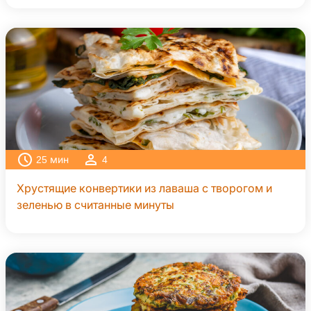
25
мин
4
Хрустящие конвертики из лаваша с творогом и
зеленью в считанные минуты