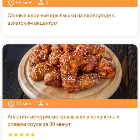
50
мин
4
Сочные куриные крылышки на сковороде с
азиатским акцентом
30
мин
4
Аппетитные куриные крылышки в кока-коле и
соевом соусе за 30 минут