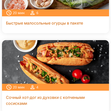
20
мин
6
Быстрые малосольные огурцы в пакете
20
мин
4
Сочный хот-дог из духовки с копчеными
сосисками