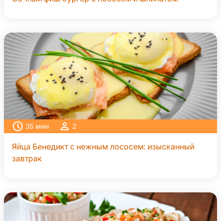
35
мин
2
Яйца Бенедикт с нежным лососем: изысканный
завтрак