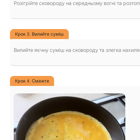
Розігрійте сковороду на середньому вогні та розто
Крок 3. Вилийте суміш
Вилийте яєчну суміш на сковороду та злегка нахиляй
Крок 4. Смажте