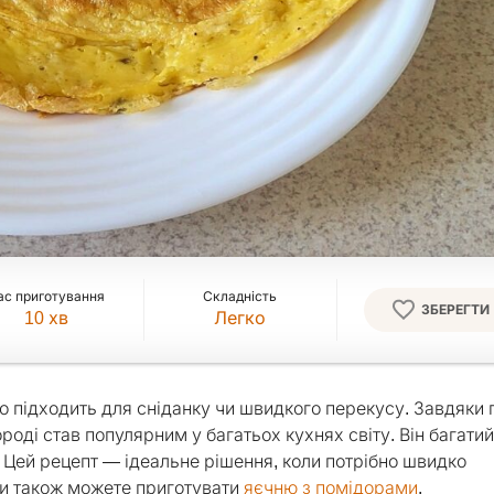
ас приготування
Складність
ЗБЕРЕГТИ
10
хв
Легко
во підходить для сніданку чи швидкого перекусу. Завдяки
роді став популярним у багатьох кухнях світу. Він багатий
ь. Цей рецепт — ідеальне рішення, коли потрібно швидко
ви також можете приготувати
яєчню з помідорами
.