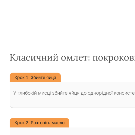
Класичний омлет: покроков
Крок 1. Збийте яйця
У глибокій мисці збийте яйця до однорідної консистен
Крок 2. Розтопіть масло