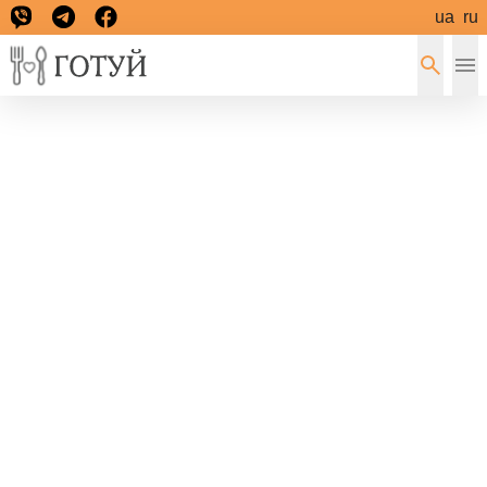
ua
ru